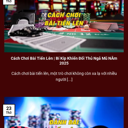
Th3
Cách Chơi Bài Tiến Lên | Bí Kíp Khiến Đối Thủ Ngả Mũ NĂm
2025
Cách chơi bài tiến lên, một trò chơi không còn xa lạ với nhiều
người [...]
23
Th3