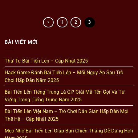
1
2
3
BÀI VIẾT MỚI
Thứ Tự Bài Tiến Lên – Cập Nhật 2025
Hack Game Đánh Bài Tiến Lên – Mối Nguy Ẩn Sau Trò
Chơi Hấp Dẫn Năm 2025
Bài Tiến Lên Tiếng Trung Là Gì? Giải Mã Tên Gọi Và Từ
Vựng Trong Tiếng Trung Năm 2025
Bài Tiến Lên Việt Nam – Trò Chơi Dân Gian Hấp Dẫn Mọi
Thế Hệ – Cập Nhật 2025
Mẹo Nhớ Bài Tiến Lên Giúp Bạn Chiến Thắng Dễ Dàng Hơn