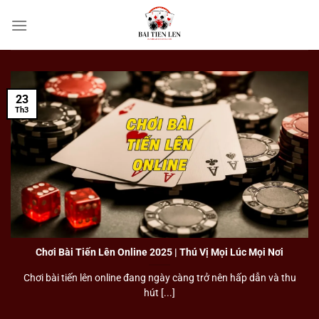
Bỏ
qua
nội
dung
23
Th3
Chơi Bài Tiến Lên Online 2025 | Thú Vị Mọi Lúc Mọi Nơi
Chơi bài tiến lên online đang ngày càng trở nên hấp dẫn và thu
hút [...]