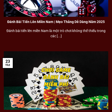
Đánh Bài Tiến Lên Miền Nam | Mẹo Thắng Dễ Dàng Năm 2025
Đánh bài tiến lên miền Nam là một trò chơi không thể thiếu trong
các [...]
23
Th3