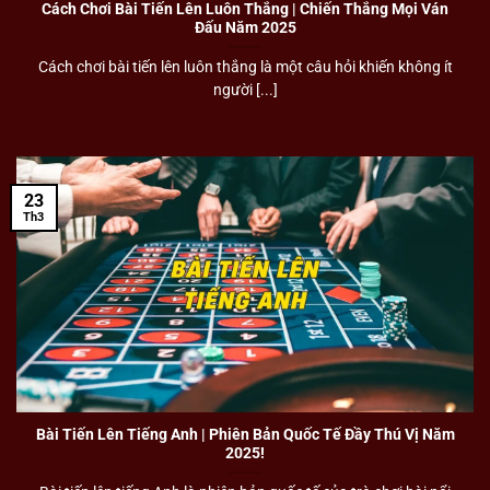
Cách Chơi Bài Tiến Lên Luôn Thắng | Chiến Thắng Mọi Ván
Đấu Năm 2025
Cách chơi bài tiến lên luôn thắng là một câu hỏi khiến không ít
người [...]
23
Th3
Bài Tiến Lên Tiếng Anh | Phiên Bản Quốc Tế Đầy Thú Vị Năm
2025!