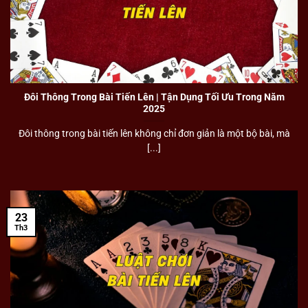
Đôi Thông Trong Bài Tiến Lên | Tận Dụng Tối Ưu Trong Năm
2025
Đôi thông trong bài tiến lên không chỉ đơn giản là một bộ bài, mà
[...]
23
Th3