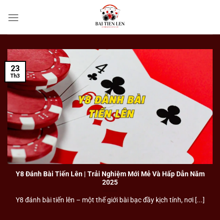
Bỏ
qua
nội
dung
23
Th3
Y8 Đánh Bài Tiến Lên | Trải Nghiệm Mới Mẻ Và Hấp Dẫn Năm
2025
Y8 đánh bài tiến lên – một thế giới bài bạc đầy kịch tính, nơi [...]