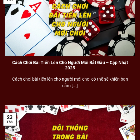
Th3
Cách Chơi Bài Tiến Lên Cho Người Mới Bắt Đầu – Cập Nhật
2025
Cách chơi bài tiến lên cho người mới chơi có thể sẽ khiến bạn
cảm [...]
23
Th3