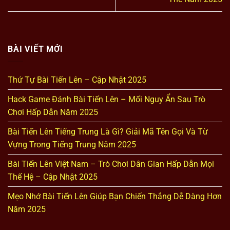
BÀI VIẾT MỚI
Thứ Tự Bài Tiến Lên – Cập Nhật 2025
Hack Game Đánh Bài Tiến Lên – Mối Nguy Ẩn Sau Trò
Chơi Hấp Dẫn Năm 2025
Bài Tiến Lên Tiếng Trung Là Gì? Giải Mã Tên Gọi Và Từ
Vựng Trong Tiếng Trung Năm 2025
Bài Tiến Lên Việt Nam – Trò Chơi Dân Gian Hấp Dẫn Mọi
Thế Hệ – Cập Nhật 2025
Mẹo Nhớ Bài Tiến Lên Giúp Bạn Chiến Thắng Dễ Dàng Hơn
Năm 2025