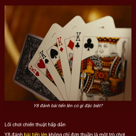
Y8 đánh bài tiến lên có gì đặc biệt?
Lối chơi chiến thuật hấp dẫn
Y8 đánh
bài tiến lên
không chỉ đơn thuần là một trò chơi