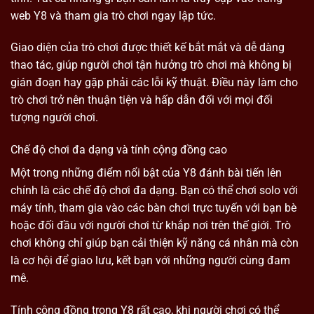
web Y8 và tham gia trò chơi ngay lập tức.
Giao diện của trò chơi được thiết kế bắt mắt và dễ dàng
thao tác, giúp người chơi tận hưởng trò chơi mà không bị
gián đoạn hay gặp phải các lỗi kỹ thuật. Điều này làm cho
trò chơi trở nên thuận tiện và hấp dẫn đối với mọi đối
tượng người chơi.
Chế độ chơi đa dạng và tính cộng đồng cao
Một trong những điểm nổi bật của Y8 đánh bài tiến lên
chính là các chế độ chơi đa dạng. Bạn có thể chơi solo với
máy tính, tham gia vào các bàn chơi trực tuyến với bạn bè
hoặc đối đầu với người chơi từ khắp nơi trên thế giới. Trò
chơi không chỉ giúp bạn cải thiện kỹ năng cá nhân mà còn
là cơ hội để giao lưu, kết bạn với những người cùng đam
mê.
Tính cộng đồng trong Y8 rất cao, khi người chơi có thể