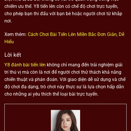
chiếm ưu thế. Y8 tiến lên còn có chế độ chơi trực tuyến,
cho phép bạn thi đấu với bạn bè hoặc người chơi từ khắp
nơi.
Xem thêm:
Cách Chơi Bài Tiến Lên Miền Bắc Đơn Giản, Dễ
Hiểu
Lời kết
Y8 đánh bài tiến lên
không chỉ mang đến trải nghiệm giải
trí thú vị mà còn là nơi để người chơi thử thách khả năng
chiến thuật và phán đoán. Với giao diện dễ sử dụng và chế
độ chơi đa dạng, trò chơi này thực sự là lựa chọn hấp dẫn
cho những ai yêu thích thể loại bài trực tuyến.