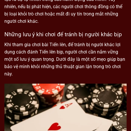
nhiên, nếu bị phát hiện, các người chơi thông đồng có thể
bị loại khỏi trò chơi hoặc mất đi uy tín trong mắt những
người chơi khác.
Những lưu ý khi chơi để tránh bị người khác bịp
Khi tham gia chơi bài Tiến lên, để tránh bị người khác lợi
dụng cách đánh Tiến lên bịp, người chơi cần nắm vững
một số lưu ý quan trọng. Dưới đây là một số mẹo giúp bạn
bảo vệ mình khỏi những thủ thuật gian lận trong trò chơi
này.