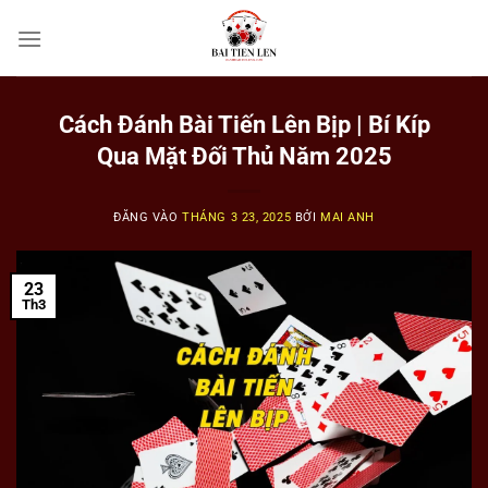
Bỏ
qua
nội
dung
Cách Đánh Bài Tiến Lên Bịp | Bí Kíp
Qua Mặt Đối Thủ Năm 2025
ĐĂNG VÀO
THÁNG 3 23, 2025
BỞI
MAI ANH
23
Th3