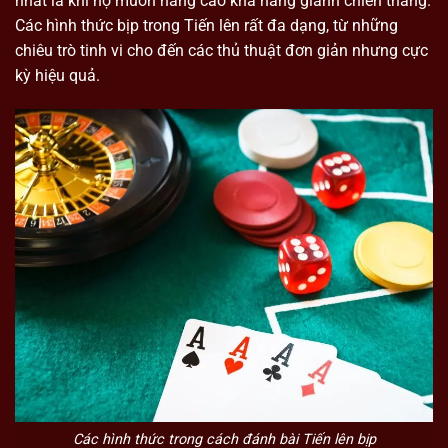
nhất là khi họ muốn nâng cao khả năng giành chiến thắng.
Các hình thức bịp trong Tiến lên rất đa dạng, từ những
chiêu trò tinh vi cho đến các thủ thuật đơn giản nhưng cực
kỳ hiệu quả.
Các hình thức trong cách đánh bài Tiến lên bịp