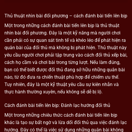
Thủ thuật nhìn bài đối phương – cách đánh bài tiến lên bịp
Một trong những cách đánh bài tiến lên bịp là thủ thuật
nhìn bài đối phương. Đây là một kỹ năng mà người chơi
cần phải có sự quan sát tinh tế và khéo léo để phát hiện ra
quân bài của đối thủ mà không bị phát hiện. Thủ thuật này
yêu cầu người chơi phải tập trung vào cách đối thủ xếp bài,
cách họ cầm và chơi bài trong từng lượt. Nếu làm đúng,
bạn có thể biết được đối thủ đang sở hữu những quân bài
nào, từ đó đưa ra chiến thuật phù hợp để chiếm ưu thế.
Tuy nhiên, đây là một kỹ thuật yêu cầu sự kiên nhẫn và
thực hành thường xuyên, nếu không sẽ dễ bị lộ.
Cách đánh bài tiến lên bịp: Đánh lạc hướng đối thủ
Một trong những chiêu thức cách đánh bài tiến lên bịp
khác là tạo sự bất ngờ và lừa dối đối thủ qua việc đánh lạc
hướng. Đây có thể là việc sử dụng những quân bài không